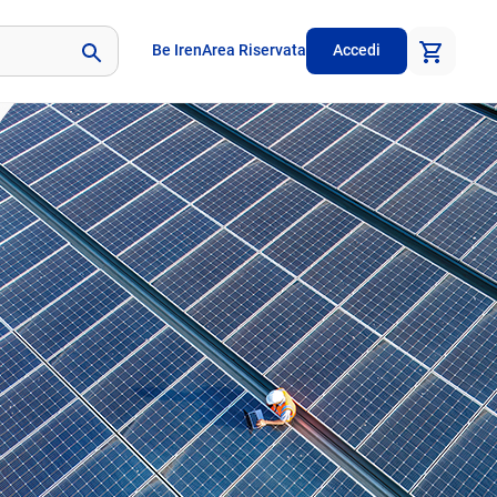
Be Iren
Area Riservata
Accedi