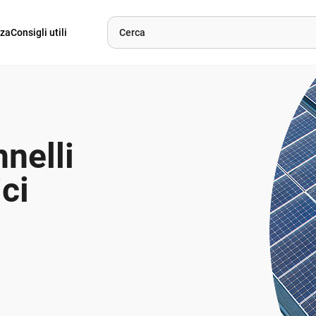
nza
Consigli utili
nnelli
ici