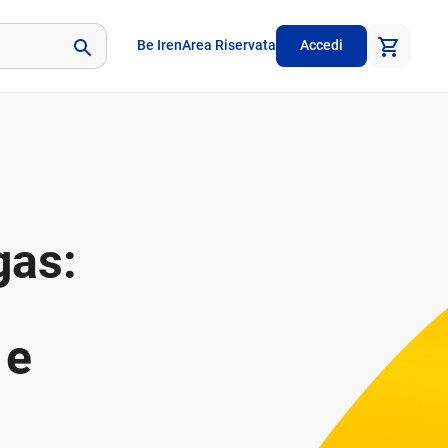
Be Iren
Area Riservata
Accedi
gas:
 e