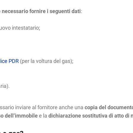
 necessario fornire i seguenti dati
:
ovo intestatario;
ice PDR
(per la voltura del gas);
ria).
essario inviare al fornitore anche una
copia del documento 
so dell’immobile
e la
dichiarazione sostitutiva di atto di 