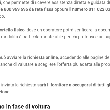
i
, che permette di ricevere assistenza diretta e guidata d
 800 969 696 da rete fissa
oppure il
numero 011 022 033
co.
rtello fisico
, dove un operatore potrà verificare la docu
a modalità è particolarmente utile per chi preferisce un su
 può
avviare la richiesta online
, accedendo alle pagine ded
nche di valutare e scegliere l’offerta più adatta alle pr
inviata la richiesta
sarà il fornitore a occuparsi di tutti 
zione
.
o in fase di voltura