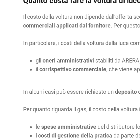
Quanto costa fare la voltura di luc
Il costo della voltura non dipende dall’offerta s
commerciali applicati dal fornitore
. Per questo
In particolare, i costi della voltura della luce 
gli
oneri amministrativi
stabiliti da ARERA
il
corrispettivo commerciale
, che viene ap
In alcuni casi può essere richiesto un
deposito 
Per quanto riguarda il gas, il costo della voltura 
le
spese amministrative
del distributore l
i
costi di gestione della pratica
da parte de