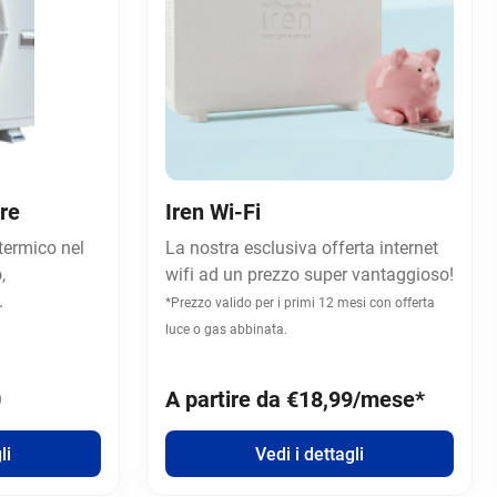
re
Iren Wi-Fi
termico nel
La nostra esclusiva offerta internet
,
wifi ad un prezzo super vantaggioso!
.
*Prezzo valido per i primi 12 mesi con offerta
luce o gas abbinata.
0
A partire da €18,99/mese*
li
Vedi i dettagli