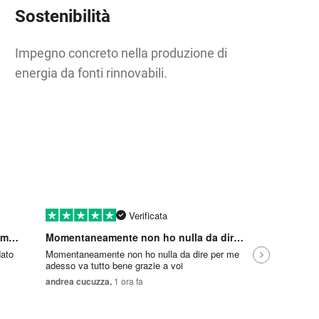
Sostenibilità
Impegno concreto nella produzione di
energia da fonti rinnovabili.
Verificata
Giuseppe è stato molto disponibile e mi…
Momentaneamente non ho nulla da dire…
Cordialit
dato
Momentaneamente non ho nulla da dire per me
La persona 
adesso va tutto bene grazie a voi
disponibile
e della pro
andrea cucuzza,
1 ora fa
ALLISON 