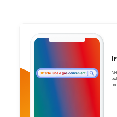
I
Met
bo
pr