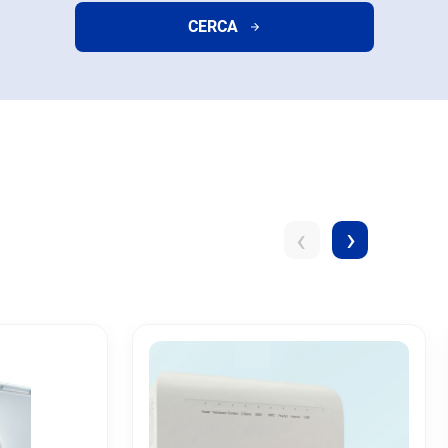
CERCA
›
‹