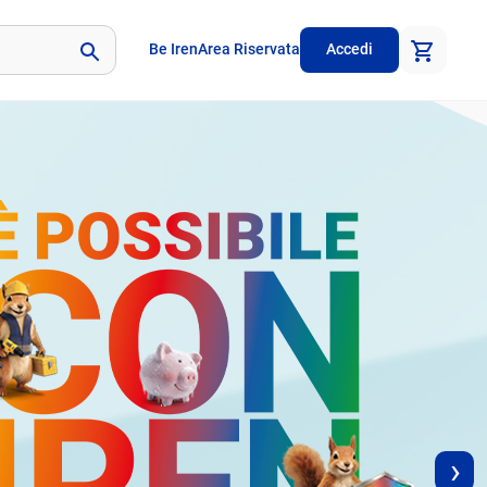
Be Iren
Area Riservata
Accedi
›