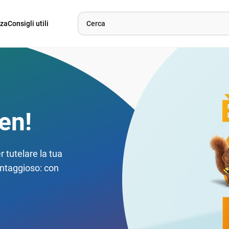
nza
Consigli utili
en!
r tutelare la tua
antaggioso: con