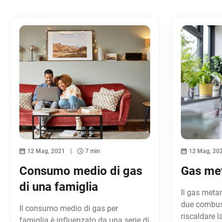
12 Mag, 2021
7 min
12 Mag, 20
Consumo medio di gas
Gas met
di una famiglia
Il gas metan
due combusti
Il consumo medio di gas per
riscaldare 
famiglia è influenzato da una serie di