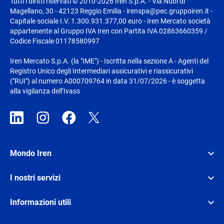
Tutti i diritti riservati © 2010-2026 Iren S.p.A. - Via Nubi di
Magellano, 30 - 42123 Reggio Emilia - irenspa@pec.gruppoiren.it -
Capitale sociale I.V. 1.300.931.377,00 euro - Iren Mercato società
appartenente al Gruppo IVA Iren con Partita IVA 02863660359 /
Codice Fiscale 01178580997
Iren Mercato S.p.A. (la "IME") - Iscritta nella sezione A - Agenti del
Registro Unico degli Intermediari assicurativi e riassicurativi
("RUI") al numero A000709764 in data 31/07/2026 - è soggetta
alla vigilanza dell’Ivass
Mondo Iren
I nostri servizi
Informazioni utili