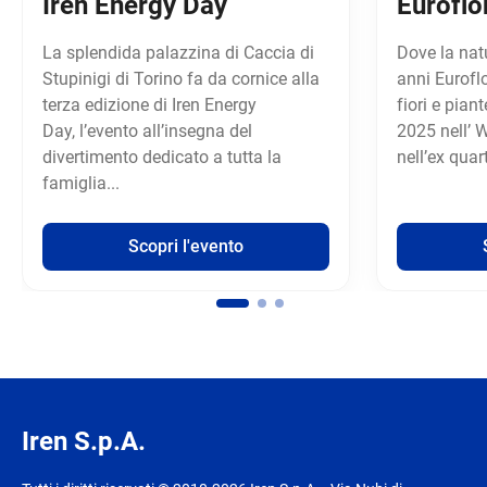
Iren Energy Day
Euroflo
La splendida palazzina di Caccia di
Dove la natu
Stupinigi di Torino fa da cornice alla
anni Eurofl
terza edizione di Iren Energy
fiori e pian
Day, l’evento all’insegna del
2025 nell’ W
divertimento dedicato a tutta la
nell’ex quar
famiglia...
Scopri l'evento
Iren S.p.A.