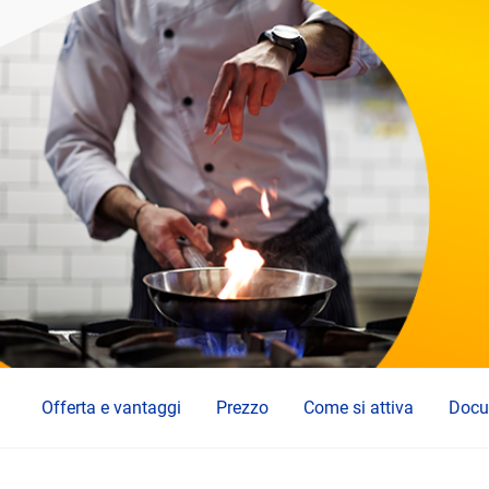
Offerta e vantaggi
Prezzo
Come si attiva
Docu