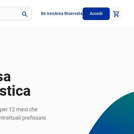
Be Iren
Area Riservata
Accedi
sa
stica
o per 12 mesi che
ntrattuali prefissate