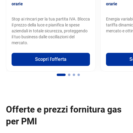
orarie
orarie
Stop ai rincari per la tua partita IVA. Blocca
Energia variabi
il prezzo della luce e pianifica le spese
tariffa dinamica
aziendali in totale sicurezza, proteggendo
mercato e ottim
il tuo business dalle oscillazioni del
mercato.
Scopri l'offerta
S
Offerte e prezzi fornitura gas
per PMI