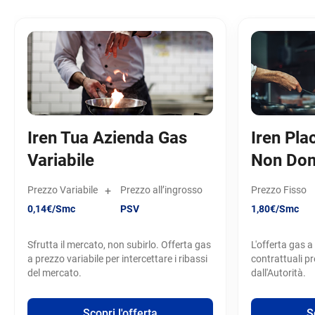
Iren Tua Azienda Gas
Iren Pla
Variabile
Non Dom
Prezzo Variabile
+
Prezzo all’ingrosso
Prezzo Fisso
0,14€/Smc
PSV
1,80€/Smc
Sfrutta il mercato, non subirlo. Offerta gas
L'offerta gas a
a prezzo variabile per intercettare i ribassi
contrattuali pr
del mercato.
dall'Autorità.
Scopri l'offerta
S