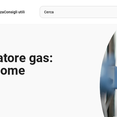
nza
Consigli utili
tore gas:
 come