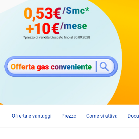
Offerta e vantaggi
Prezzo
Come si attiva
Docu