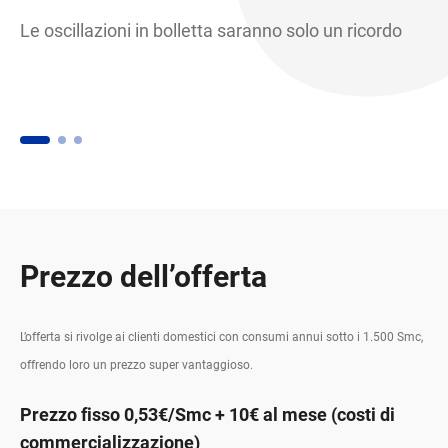
Le oscillazioni in bolletta saranno solo un ricordo
Ge
mo
a 
Prezzo dell’offerta
L’offerta si rivolge ai clienti domestici con consumi annui sotto i 1.500 Smc,
offrendo loro un prezzo super vantaggioso.
Prezzo fisso 0,53€/Smc + 10€ al mese (costi di
commercializzazione)