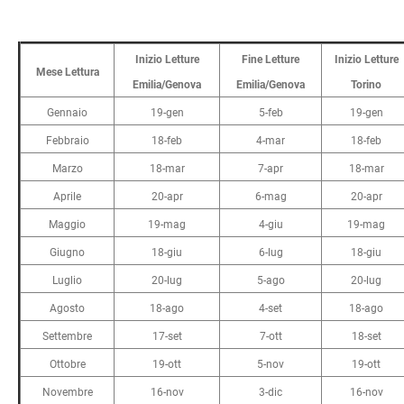
Inizio Letture
Fine Letture
Inizio Letture
Mese Lettura
Emilia/Genova
Emilia/Genova
Torino
Gennaio
19-gen
5-feb
19-gen
Febbraio
18-feb
4-mar
18-feb
Marzo
18-mar
7-apr
18-mar
Aprile
20-apr
6-mag
20-apr
Maggio
19-mag
4-giu
19-mag
Giugno
18-giu
6-lug
18-giu
Luglio
20-lug
5-ago
20-lug
Agosto
18-ago
4-set
18-ago
Settembre
17-set
7-ott
18-set
Ottobre
19-ott
5-nov
19-ott
Novembre
16-nov
3-dic
16-nov