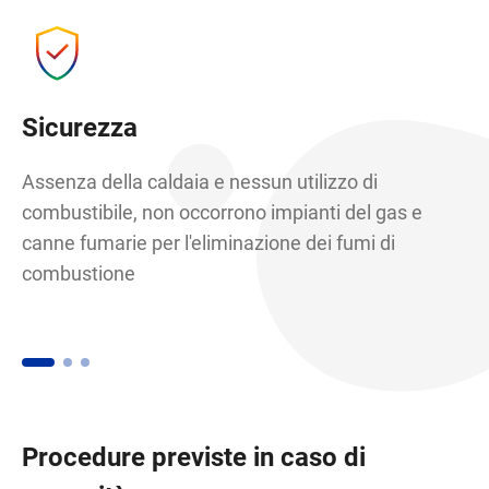
Sicurezza
C
Assenza della caldaia e nessun utilizzo di
Ac
combustibile, non occorrono impianti del gas e
pe
canne fumarie per l'eliminazione dei fumi di
de
combustione
sc
im
di
Procedure previste in caso di