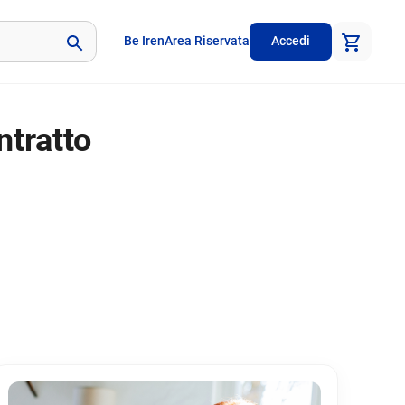
Be Iren
Area Riservata
Accedi
ntratto