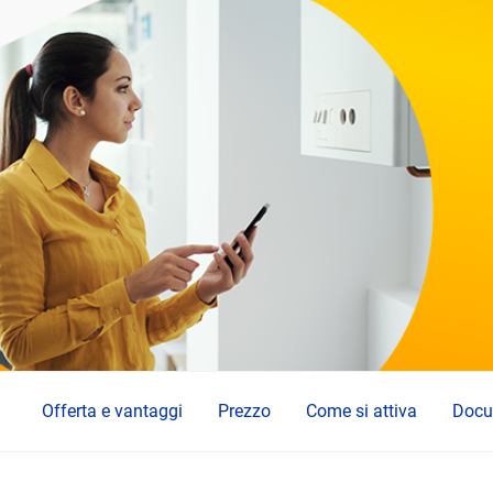
Offerta e vantaggi
Prezzo
Come si attiva
Docu