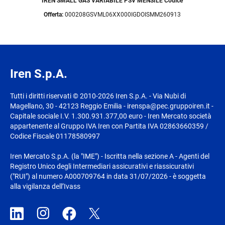
IREN SMALL GAS VARIABILE PSV MENSILE Codice
Offerta:
000208GSVML06XX000IGDOISMM260913
Iren S.p.A.
Tutti i diritti riservati © 2010-2026 Iren S.p.A. - Via Nubi di
Magellano, 30 - 42123 Reggio Emilia - irenspa@pec.gruppoiren.it -
Capitale sociale I.V. 1.300.931.377,00 euro - Iren Mercato società
appartenente al Gruppo IVA Iren con Partita IVA 02863660359 /
Codice Fiscale 01178580997
Iren Mercato S.p.A. (la "IME") - Iscritta nella sezione A - Agenti del
Registro Unico degli Intermediari assicurativi e riassicurativi
("RUI") al numero A000709764 in data 31/07/2026 - è soggetta
alla vigilanza dell’Ivass