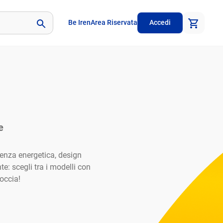
Be Iren
Area Riservata
Accedi
e
ienza energetica, design
: scegli tra i modelli con
occia!