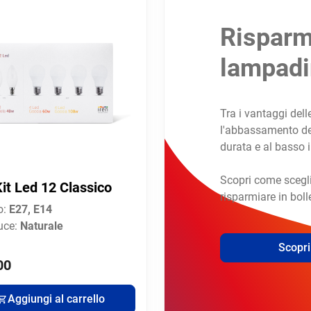
Risparm
lampadi
Tra i vantaggi de
l'abbassamento dei 
durata e al basso
Scopri come scegli
Kit Led 12 Classico
risparmiare in boll
o:
E27, E14
uce:
Naturale
Scopri 
00
Aggiungi al carrello