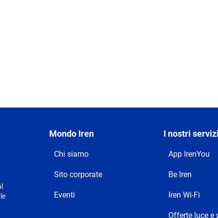
Mondo Iren
I nostri serviz
Chi siamo
App IrenYou
Sito corporate
Be Iren
l
Eventi
Iren Wi-Fi
le
Offerte luce e