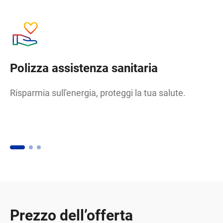
Polizza assistenza sanitaria
B
Risparmia sull'energia, proteggi la tua salute.
Co
va
va
ca
Prezzo dell’offerta