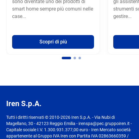
sono diventate uno dei prodotti di
gli assisten
smart home sempre più comuni nelle
strumenti so
case...
gestire...
Scopri di più
Iren S.p.A.
Tutti i diritti riservati © 2010-2026 Iren S.p.A. - Via Nubi di
Magellano, 30 - 42123 Reggio Emilia - irenspa@pec.gruppoiren.it -
Capitale sociale I.V. 1.300.931.377,00 euro - Iren Mercato società
appartenente al Gruppo IVA Iren con Partita IVA 02863660359 /