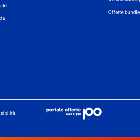
i del
Offerte bundle
tta
sibilità