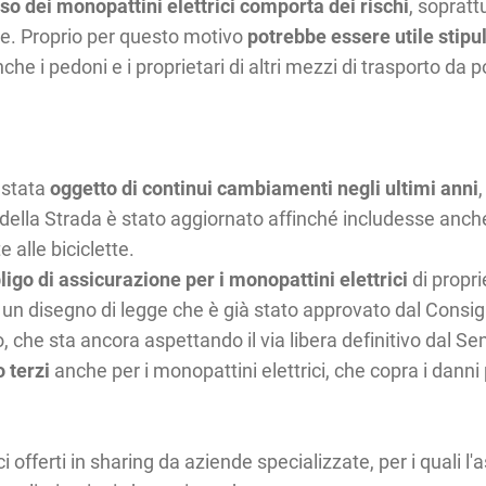
uso dei monopattini elettrici comporta dei rischi
, soprat
e. Proprio per questo motivo
potrebbe essere utile stipu
che i pedoni e i proprietari di altri mezzi di trasporto da po
 stata
oggetto di continui cambiamenti negli ultimi anni
e della Strada è stato aggiornato affinché includesse anche
 alle biciclette.
igo di assicurazione per i monopattini elettrici
di propr
 un disegno di legge che è già stato approvato dal Consigl
he sta ancora aspettando il via libera definitivo dal Se
o terzi
anche per i monopattini elettrici, che copra i danni
ici offerti in sharing da aziende specializzate, per i quali