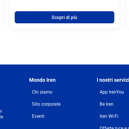
Scopri di più
Mondo Iren
I nostri serviz
Chi siamo
App IrenYou
Sito corporate
Be Iren
l
Eventi
Iren Wi-Fi
le
Offerte luce e