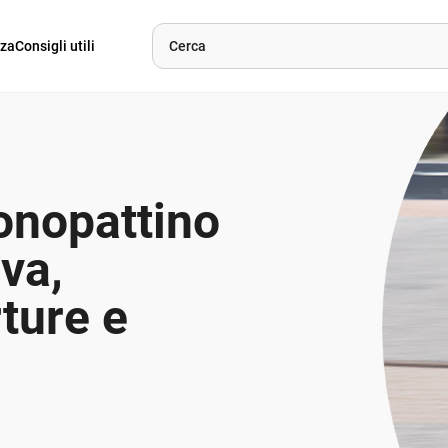
nza
Consigli utili
onopattino
iva,
rture e