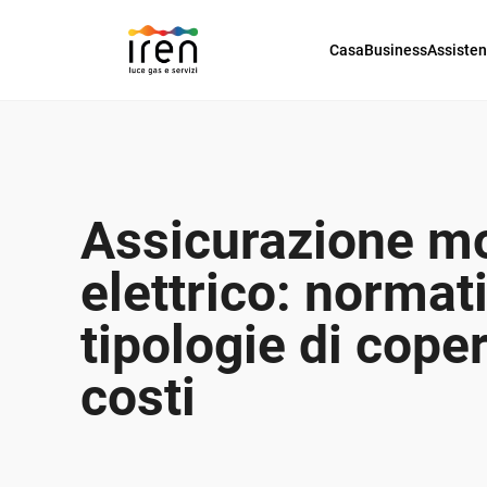
Casa
Business
Assiste
Assicurazione m
elettrico: normat
tipologie di cope
costi