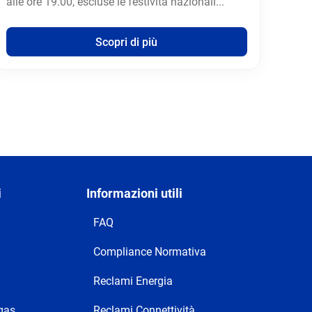
alle ore 19.00, escluse le festività nazionali...
Scopri di più
i
Informazioni utili
FAQ
Compliance Normativa
Reclami Energia
 gas
Reclami Connettività