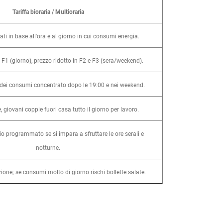
Tariffa bioraria / Multioraria
iati in base all'ora e al giorno in cui consumi energia.
n F1 (giorno), prezzo ridotto in F2 e F3 (sera/weekend).
dei consumi concentrato dopo le 19:00 e nei weekend.
e, giovani coppie fuori casa tutto il giorno per lavoro.
 programmato se si impara a sfruttare le ore serali e
notturne.
zione; se consumi molto di giorno rischi bollette salate.