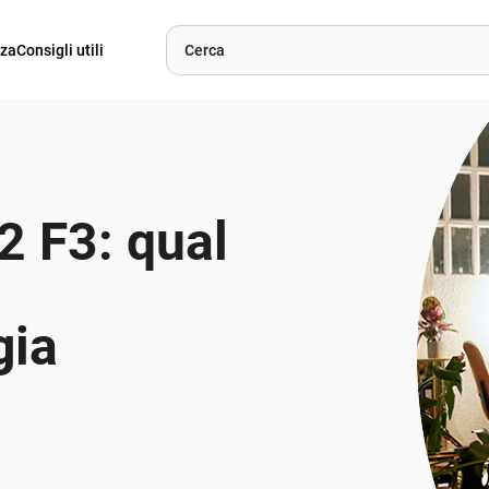
nza
Consigli utili
2 F3: qual
gia