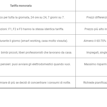
Tariffa monoraria
co per tutta la giornata, 24 ore su 24, 7 giorni su 7.
Prezzi differenz
zioni: F1, F2 e F3 hanno la stessa identica tariffa.
Prezzo più alto i
durante il giorno (smart working, casa molto vissuta).
Almeno il 60-70% 
 bimbi piccoli, liberi professionisti che lavorano da casa.
Impiegati, singl
pensieri: puoi avviare gli elettrodomestici quando vuoi.
Massimo risparmio
iare di più se decidi di concentrare i consumi di notte.
Richiede pianifica