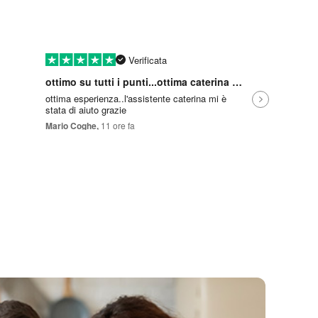
Verificata
ottimo su tutti i punti...ottima caterina per l'assistenza che mi ha dato
Azienda a
ottima esperienza..l'assistente caterina mi è
Azienda aff
stata di aiuto grazie
competitivi. Personale gentile e competent
sono recato
Mario Coghe,
11 ore fa
Bartolo Forn
Raffaella p