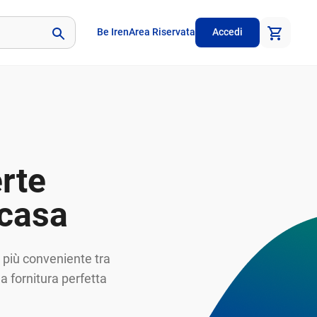
Be Iren
Area Riservata
Accedi
erte
 casa
a più conveniente tra
la fornitura perfetta