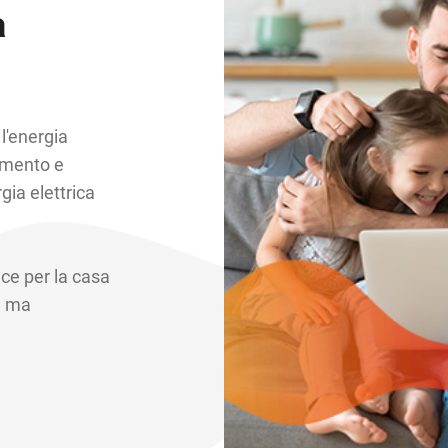
a
 l'energia
tamento e
rgia elettrica
uce per la casa
e, ma