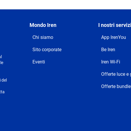
Mondo Iren
I nostri serviz
Chi siamo
App IrenYou
Sito corporate
Be Iren
l
Eventi
Iren Wi-Fi
le
Offerte luce e
i del
Offerte bundle
tta