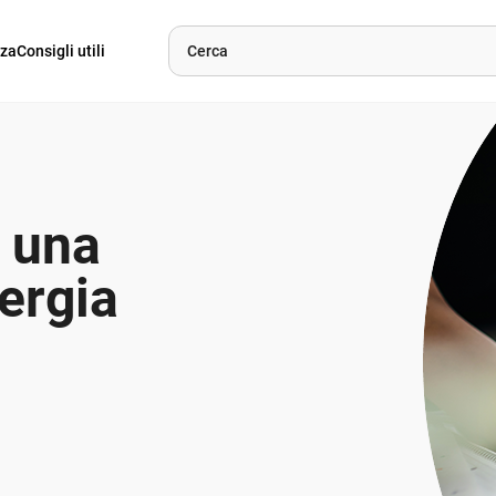
nza
Consigli utili
 una
ergia