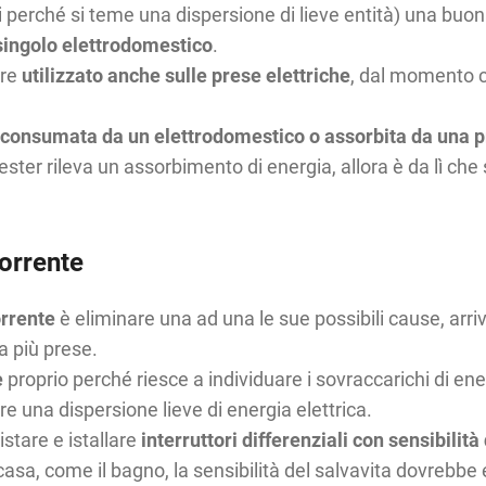
i perché si teme una dispersione di lieve entità) una buon
 singolo elettrodomestico
.
ere
utilizzato anche sulle prese elettriche
, dal momento c
tà consumata da un elettrodomestico o assorbita da una 
ester rileva un assorbimento di energia, allora è da lì che 
orrente
orrente
è eliminare una ad una le sue possibili cause, arriv
a più prese.
e
proprio perché riesce a individuare i sovraccarichi di e
are una dispersione lieve di energia elettrica.
stare e istallare
interruttori differenziali con sensibilità
 casa, come il bagno, la sensibilità del salvavita dovrebb