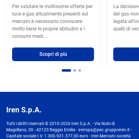
Per valutare le moltissime offerte per
La decision
luce e gas attualmente presenti sul
del gas non
mercato è necessario conoscere
legata all’
molto bene le proprie abitudini e i
quelli di ve
consumi medi...
Scopri di più
Iren S.p.A.
Tutti i diritti riservati © 2010-2026 Iren S.p.A. - Via Nubi di
Magellano, 30 - 42123 Reggio Emilia - irenspa@pec.gruppoiren.it -
Capitale sociale I.V. 1.300.931.377,00 euro - Iren Mercato società