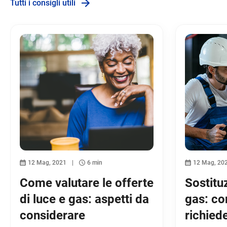
Tutti i consigli utili
12 Mag, 2021
6 min
12 Mag, 20
Come valutare le offerte
Sostitu
di luce e gas: aspetti da
gas: c
considerare
richied