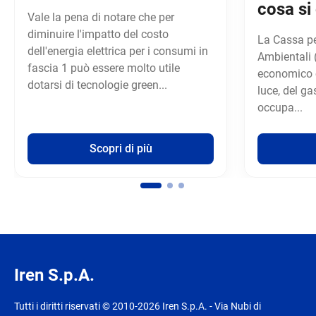
cosa si
Vale la pena di notare che per
diminuire l'impatto del costo
La Cassa per
dell'energia elettrica per i consumi in
Ambientali 
fascia 1 può essere molto utile
economico c
dotarsi di tecnologie green...
luce, del ga
occupa...
Scopri di più
Iren S.p.A.
Tutti i diritti riservati © 2010-2026 Iren S.p.A. - Via Nubi di