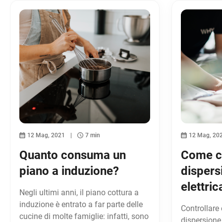
12 Mag, 2021
7 min
12 Mag, 20
Quanto consuma un
Come co
piano a induzione?
dispers
elettric
Negli ultimi anni, il piano cottura a
induzione è entrato a far parte delle
Controllare
cucine di molte famiglie: infatti, sono
dispersione 