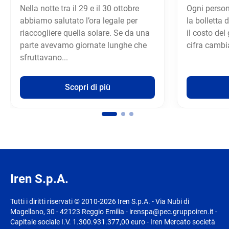
Nella notte tra il 29 e il 30 ottobre
Ogni person
abbiamo salutato l’ora legale per
la bolletta 
riaccogliere quella solare. Se da una
il costo de
parte avevamo giornate lunghe che
cifra cambi
sfruttavano...
Scopri di più
Iren S.p.A.
Tutti i diritti riservati © 2010-2026 Iren S.p.A. - Via Nubi di
Magellano, 30 - 42123 Reggio Emilia - irenspa@pec.gruppoiren.it -
Capitale sociale I.V. 1.300.931.377,00 euro - Iren Mercato società