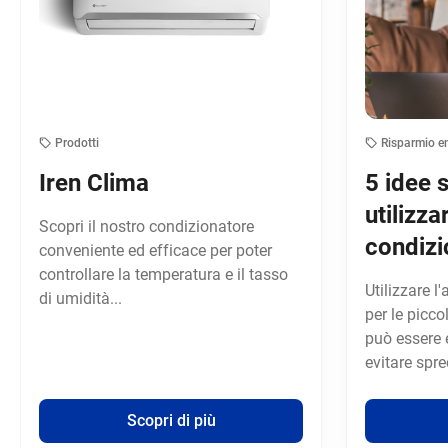
Prodotti
Risparmio e
Iren Clima
5 idee 
utilizza
Scopri il nostro condizionatore
condizi
conveniente ed efficace per poter
controllare la temperatura e il tasso
Utilizzare l
di umidità...
per le picco
può essere 
evitare sprec
Scopri di più