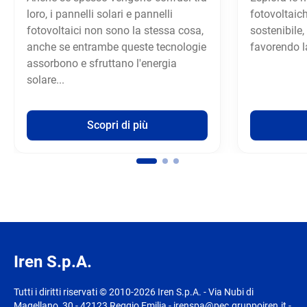
loro, i pannelli solari e pannelli
fotovoltaic
fotovoltaici non sono la stessa cosa,
sostenibile,
anche se entrambe queste tecnologie
favorendo la
assorbono e sfruttano l'energia
solare...
Scopri di più
Iren S.p.A.
Tutti i diritti riservati © 2010-2026 Iren S.p.A. - Via Nubi di
Magellano, 30 - 42123 Reggio Emilia - irenspa@pec.gruppoiren.it -