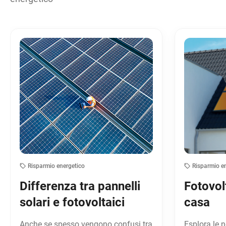
Risparmio energetico
Risparmio e
Differenza tra pannelli
Fotovol
solari e fotovoltaici
casa
Anche se spesso vengono confusi tra
Esplora le n