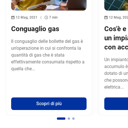
12 Mag, 2021
7 min
12 Mag, 20
Conguaglio gas
Cos'è e
un impi
Il conguaglio delle bollette del gas è
con ac
un’operazione in cui si confronta la
quantità di gas che è stata
Un impianto
effettivamente consumata rispetto a
accumulo è 
quella che...
dotato di un
che possono
elettrica...
Scopri di più