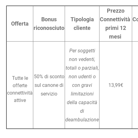
Prezzo
Bonus
Tipologia
Connettività
Co
Offerta
riconosciuto
cliente
primi 12
mesi
Per soggetti
non vedenti,
totali o parziali,
50% di sconto
non udenti o
Tutte le
sul canone di
con gravi
13,99€
offerte
connettività
servizio
limitazioni
attive
della capacità
di
deambulazione