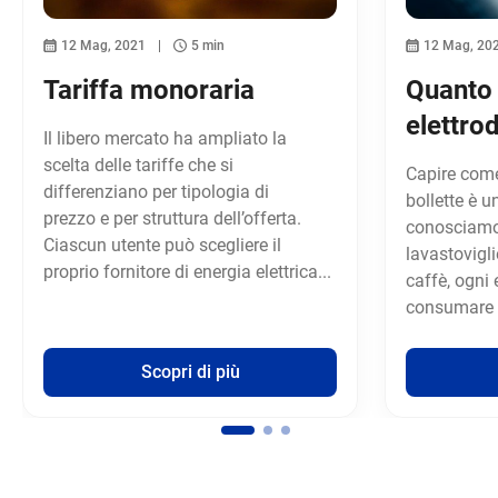
12 Mag, 2021
5 min
12 Mag, 20
Tariffa monoraria
Quanto
elettro
Il libero mercato ha ampliato la
scelta delle tariffe che si
Capire come
differenziano per tipologia di
bollette è u
prezzo e per struttura dell’offerta.
conosciamo.
Ciascun utente può scegliere il
lavastovigli
proprio fornitore di energia elettrica...
caffè, ogni
consumare e
Scopri di più