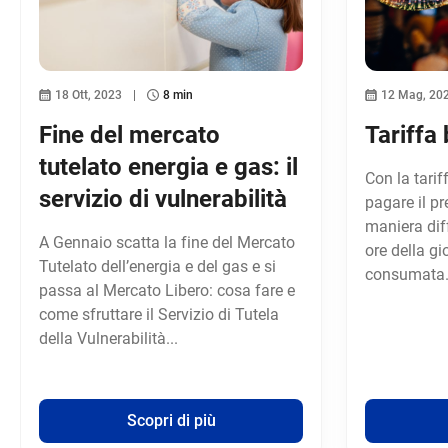
18 Ott, 2023
8 min
12 Mag, 20
Fine del mercato
Tariffa 
tutelato energia e gas: il
Con la tarif
servizio di vulnerabilità
pagare il pr
maniera dif
A Gennaio scatta la fine del Mercato
ore della gi
Tutelato dell’energia e del gas e si
consumata.
passa al Mercato Libero: cosa fare e
come sfruttare il Servizio di Tutela
della Vulnerabilità...
Scopri di più