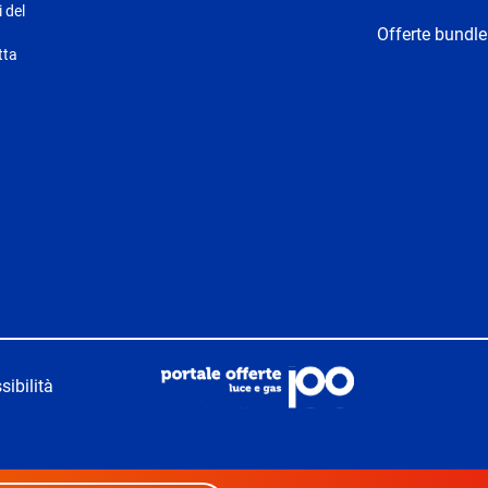
i del
Offerte bundle
tta
sibilità