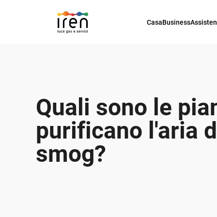
Casa
Business
Assiste
Quali sono le pia
purificano l'aria 
smog?