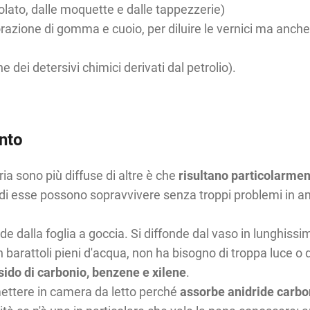
olato, dalle moquette e dalle tappezzerie)
orazione di gomma e cuoio, per diluire le vernici ma anch
dei detersivi chimici derivati dal petrolio).
nto
ria sono più diffuse di altre è che
risultano particolarmen
e di esse possono sopravvivere senza troppi problemi in amb
e dalla foglia a goccia. Si diffonde dal vaso in lunghiss
barattoli pieni d'acqua, non ha bisogno di troppa luce o 
ido di carbonio, benzene e xilene
.
ettere in camera da letto perché
assorbe anidride carbo