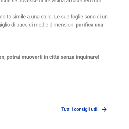
anche se dovesse finire vicina al calorifero non
olto simile a una calle. Le sue foglie sono di un
giglio di pace di medie dimensioni
purifica una
n, potrai muoverti in città senza inquinare!
Tutti i consigli utili