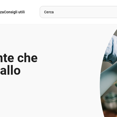
nza
Consigli utili
nte che
dallo