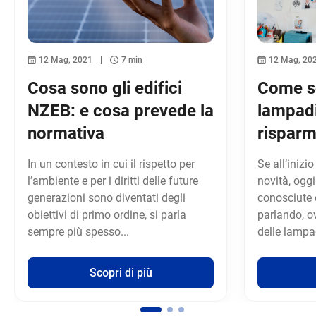
12 Mag, 2021
7 min
12 Mag, 20
Cosa sono gli edifici
Come sc
NZEB: e cosa prevede la
lampadi
normativa
risparm
In un contesto in cui il rispetto per
Se all’iniz
l’ambiente e per i diritti delle future
novità, oggi
generazioni sono diventati degli
conosciute 
obiettivi di primo ordine, si parla
parlando, o
sempre più spesso...
delle lampa
Scopri di più