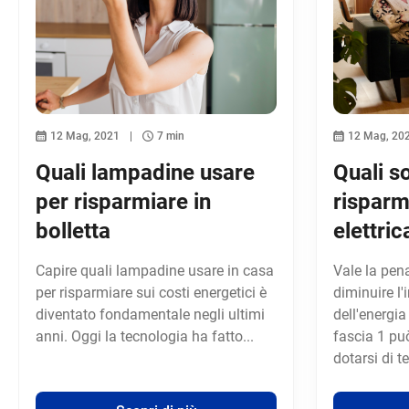
12 Mag, 2021
7 min
12 Mag, 20
Quali lampadine usare
Quali so
per risparmiare in
risparm
bolletta
elettric
Capire quali lampadine usare in casa
Vale la pen
per risparmiare sui costi energetici è
diminuire l'
diventato fondamentale negli ultimi
dell'energia
anni. Oggi la tecnologia ha fatto...
fascia 1 pu
dotarsi di t