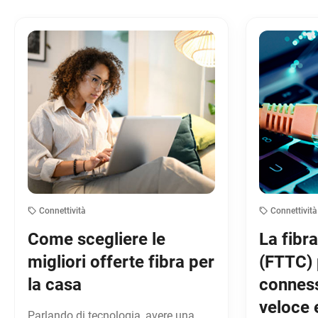
Connettività
Connettività
Come scegliere le
La fibr
migliori offerte fibra per
(FTTC) 
la casa
conness
veloce 
Parlando di tecnologia, avere una