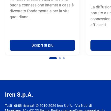
buona connessione internet a casa è
La diffusio
diventato fondamentale per la vita
portato a un
quotidiana...
connessioni
efficienti...
Scopri di più
Iren S.p.A.
Tutti i diritti riservati © 2010-2026 Iren S.p.A. - Via Nubi di
Magellano, 30 - 42123 Reggio Emilia - irenspa@pec.gruppoiren.it -