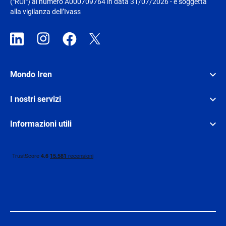
("RUI") al numero A000709764 in data 31/07/2026 - è soggetta
alla vigilanza dell’Ivass
Mondo Iren
I nostri servizi
Informazioni utili