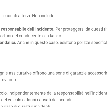
 causati a terzi. Non include:
e responsabile dell’incidente.
Per proteggersi da questi r
fortuni del conducente o la kasko.
vandalici.
Anche in questo caso, esistono polizze specifiche
agnie assicurative offrono una serie di garanzie accessor
troviamo:
icolo, indipendentemente dalla responsabilità nell’inciden
o del veicolo o danni causati da incendi.
 caso di guasti o incidenti.