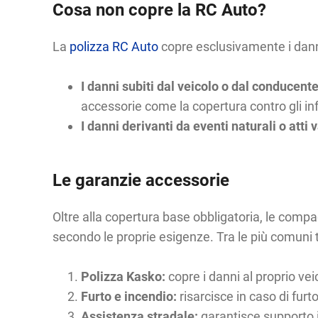
Cosa non copre la RC Auto?
La
polizza RC Auto
copre esclusivamente i danni
I danni subiti dal veicolo o dal conducent
accessorie come la copertura contro gli in
I danni derivanti da eventi naturali o atti 
Le garanzie accessorie
Oltre alla copertura base obbligatoria, le comp
secondo le proprie esigenze. Tra le più comuni 
Polizza Kasko:
copre i danni al proprio ve
Furto e incendio:
risarcisce in caso di furt
Assistenza stradale:
garantisce supporto in