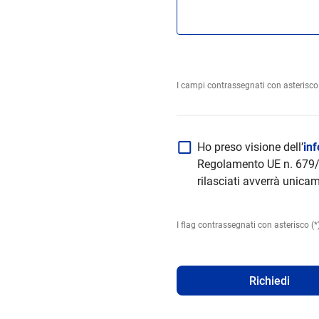
I campi contrassegnati con asterisco 
Ho preso visione dell’
in
Regolamento UE n. 679/2
rilasciati avverrà unicam
I flag contrassegnati con asterisco (*
Richiedi