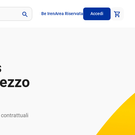
Be Iren
Area Riservata
Accedi
s
ezzo
 contrattuali