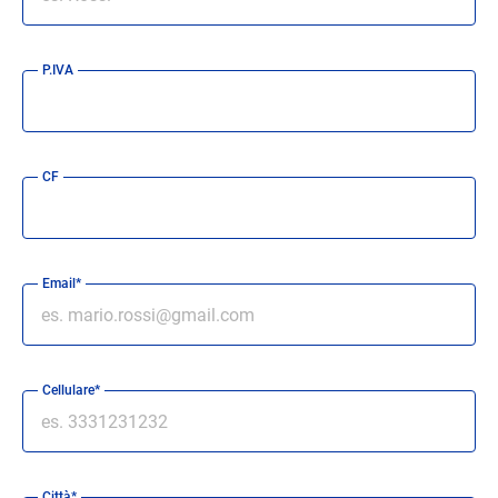
P.IVA
CF
Email*
Cellulare*
Città*