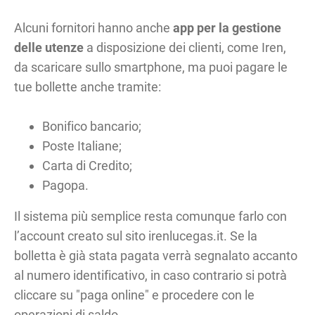
Alcuni fornitori hanno anche
app per la gestione
delle utenze
a disposizione dei clienti, come Iren,
da scaricare sullo smartphone, ma puoi pagare le
tue bollette anche tramite:
Bonifico bancario;
Poste Italiane;
Carta di Credito;
Pagopa.
Il sistema più semplice resta comunque farlo con
l’account creato sul sito irenlucegas.it. Se la
bolletta è già stata pagata verrà segnalato accanto
al numero identificativo, in caso contrario si potrà
cliccare su "paga online" e procedere con le
operazioni di saldo.