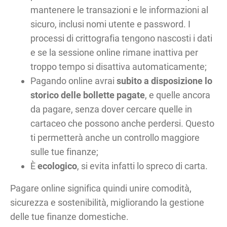
mantenere le transazioni e le informazioni al
sicuro, inclusi nomi utente e password. I
processi di crittografia tengono nascosti i dati
e se la sessione online rimane inattiva per
troppo tempo si disattiva automaticamente;
Pagando online avrai
subito a disposizione lo
storico delle bollette pagate
, e quelle ancora
da pagare, senza dover cercare quelle in
cartaceo che possono anche perdersi. Questo
ti permetterà anche un controllo maggiore
sulle tue finanze;
È
ecologico
, si evita infatti lo spreco di carta.
Pagare online significa quindi unire comodità,
sicurezza e sostenibilità, migliorando la gestione
delle tue finanze domestiche.