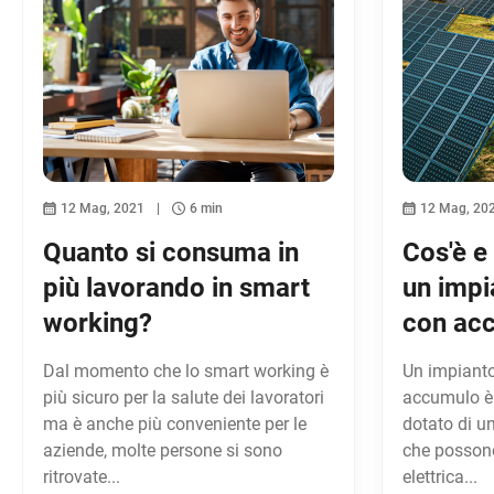
12 Mag, 2021
6 min
12 Mag, 20
Quanto si consuma in
Cos'è e
più lavorando in smart
un impi
working?
con ac
Dal momento che lo smart working è
Un impianto
più sicuro per la salute dei lavoratori
accumulo è 
ma è anche più conveniente per le
dotato di un
aziende, molte persone si sono
che possono
ritrovate...
elettrica...